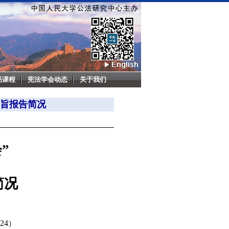
品课程
宪法学会动态
关于我们
主旨报告简况
”
简况
024
）