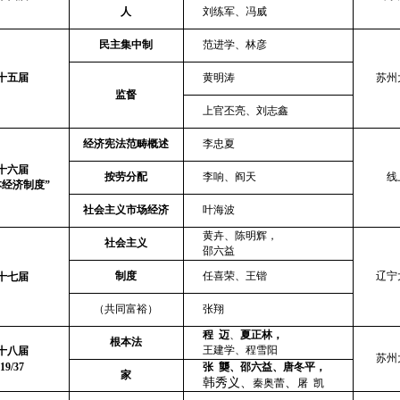
人
刘练军
、
冯威
民主集中制
范进学
、
林彦
十五届
黄明涛
苏州
监督
上官丕亮
、
刘志鑫
经济宪法范畴概述
李忠夏
十六届
按劳分配
李响
、
阎天
线
本经济制度”
社会主义市场经济
叶海波
黄卉
、
陈明辉
，
社会主义
邵六益
制度
任喜荣
、
王锴
辽宁
十七届
（共同富裕）
张翔
程
迈
、
夏正林，
根本法
王建学、程雪阳
十八届
苏州
19/37
张
龑、邵六益、唐冬平，
家
韩秀义
、
、
秦奥蕾
屠
凯