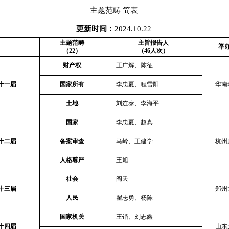
主题范畴 简表
更新时间：
2024.10.22
主题范畴
主旨报告人
举
（
22
）
（
46
人次）
财产权
王广辉、
陈征
十一届
国家所有
李忠夏
、
程雪阳
华南
土地
刘连泰
、
李海平
国家
李忠夏
、
赵真
十二届
备案审查
马岭
、
王建学
杭州
人格尊严
王旭
社会
阎天
十三届
郑州
人民
翟志勇
、
杨陈
国家机关
王锴
、
刘志鑫
十四届
山东