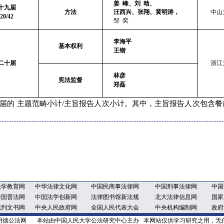
姜
峰、刘
晗、
十九届
方法
汪西兴、张翔、黄明涛，
中山
20/42
邹
奕
李海平
基本权利
王锴
二十届
浙江
林彦
宪法监督
郑磊
届的
主题范畴小计
/
主旨报告人次小计。其中，主旨报告人次包含餐
法学教育网
中华法律文化网
中国民商事法律网
中国刑事法律网
中国
中国普法网
中国法学创新网
法律图书馆新法规
北大法律信息网
国家
裁判文书网
中央人民政府网
全国人民代表大会
中央机构编制网
政府
2：明德公法网 本站由中国人民大学公法研究中心主办
本网站仅供学习研究之用，无