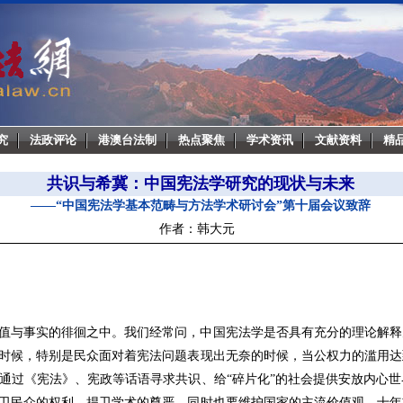
究
法政评论
港澳台法制
热点聚焦
学术资讯
文献资料
精
共识与希冀：中国宪法学研究的现状与未来
——“中国宪法学基本范畴与方法学术研讨会”第十届会议致辞
作者：韩大元
值与事实的徘徊之中。我们经常问，中国宪法学是否具有充分的理论解释
时候，特别是民众面对着宪法问题表现出无奈的时候，当公权力的滥用达
通过《宪法》、宪政等话语寻求共识、给“碎片化”的社会提供安放内心
卫民众的权利，捍卫学术的尊严，同时也要维护国家的主流价值观。十年