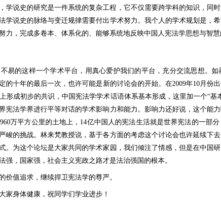
，学说史的研究是一件系统的复杂工程，它不仅需要跨学科的知识，同时
法学说史的脉络与变迁规律需要付出学术努力。我个人的学术规划是，希
努力，完成多卷本、体系化的、能够系统地反映中国人宪法学思想与智慧
不易的这样一个学术平台，用真心爱护我们的平台，充分交流思想。如再
定的十年的最后一次，也许可能是新的讨论会的开始。在2009年10月份
上形成初步的共识，中国宪法学学术话语体系基本形成，这里加一个“基
界宪法学界进行平等对话的学术影响力和能力。影响力还好说，这个能力
960万平方公里的土地上，14亿中国人的宪法生活就是世界宪法的一部
严峻的挑战。林来梵教授说，基于各方面的考虑这个讨论会也许延续下去
式。为这个论坛是大家共同的学术家园，我们倾注了情感，但是在中国研
法强，国家强，社会主义宪政之路才是法治强国的根本。
的价值追求，继续捍卫宪法学的尊严。
大家身体健康，祝同学们学业进步！