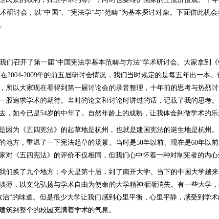
术研讨会，以“中国”、“宪法学”与“范畴”为基本探讨对象。下面借此机
。
我们召开了第一届“中国宪法学基本范畴与方法”学术研讨会。大家拿到
在2004-2009年的前五届研讨会情况，我们当时规定的是每五年出一本
，所以大家现在看得到第一届讨论会的录音整理，十年前的思考与热烈讨
有一股追求学术的期待。当时的论文和讨论时讲过的话，记载了我的思考。
去，如今已是54岁的中年了。自然年龄上的成熟，让我体会到做学术的乐趣
是因为《五四宪法》的起草地是杭州，也就是建国宪法的诞生地是杭州。
的地方，重温了一下宪法起草的场景。当时是50年以前、现在是60年以
家对《五四宪法》的评价不仅相同，但我们心中怀着一种对制宪者的内心
我们换了九个地方；今天是第十届，到了南开大学。当下的中国大学越来
淡薄，以文化弘扬与学术自由为使命的大学精神渐渐消失。有一些大学，
政治”的味道。但是很少大学让我们感到心里平衡，心里平静，感受到学
建筑到整个的校园充满着学术的气息。