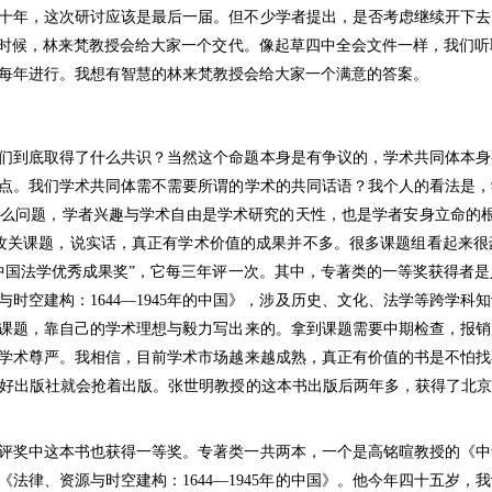
十年，这次研讨应该是最后一届。但不少学者提出，是否考虑继续开下去
的时候，林来梵教授会给大家一个交代。像起草四中全会文件一样，我们
每年进行。我想有智慧的林来梵教授会给大家一个满意的答案。
们到底取得了什么共识？当然这个命题本身是有争议的，学术共同体本身
点。我们学术共同体需不需要所谓的学术的共同话语？我个人的看法是，
么问题，学者兴趣与学术自由是学术研究的天性，也是学者安身立命的根
的攻关课题，说实话，真正有学术价值的成果并不多。很多课题组看起来
中国法学优秀成果奖”，它每三年评一次。其中，专著类的一等奖获得者是
时空建构：1644—1945年的中国》，涉及历史、文化、法学等跨学科
课题，靠自己的学术理想与毅力写出来的。拿到课题需要中期检查，报销
学术尊严。我相信，目前学术市场越来越成熟，真正有价值的书是不怕找
好出版社就会抢着出版。张世明教授的这本书出版后两年多，获得了北京
评奖中这本书也获得一等奖。专著类一共两本，一个是高铭暄教授的《中
法律、资源与时空建构：1644—1945年的中国》。他今年四十五岁，