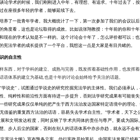
谈论学术的时候，我们刚刚进入中年，有理想、有追求。十年过去了，按
过在座很多年轻的学者，能够延续下去。
培养了一批青年学者。我大概统计了一下，第一次参加了我们的会议以后
的角度看，这也是论坛取得的成效。比如说张翔教授：十年前的你和十年
和现在的学术认知是不一样的。这个讨论会十年了，怎么评价都可以；也
的宪法学者的成长提供了一个平台，我想这一点是大家是有目共睹的。
知识的自主性
样东西，对于学科的建立、成熟与完善，既发挥着基础性作用，也发挥着
话语体系的建立为基础
,
也是十年的讨论会始终给予关注的话题。
“学说史”，试图通过学说史的研究挖掘宪法学的主体性。我们必须承认
性、纯粹性和前沿性方面有待进一步提升，否则法学研究成果有可能丧失
一些研究成果仅仅单纯的把产生于西方法治发达国家特定语境中的理论、
无借鉴的重复西方法治的话语，容易失去学术自主性。“学术者，天下之
发展和文明发达程度，同时反映了学术共同体的责任与尊严。要成为国际
慧、步人后尘的国家，否则在别人的话语体系中亦步亦趋，就永远不会有
钦定宪法大纲》宣布预备立宪、仿行宪政开始算起，中国宪法发展已经有