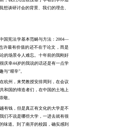
会我想谈研讨会的背景、我们的理念、
《中国宪法学基本范畴与方法
：
2004—
。也许最有价值的还不在于论文，而是
论的场景令人难忘。十年前的我刚好
很庆幸44岁的我说的话还
是
有一点学
与“艰辛”。
在杭州，来梵教授安排周到，在会议
前共和国的缔造者们，在中国的土地上
崇敬。
越有钱，但是真正有文化的大学是不
我们不说是哪些大学，一进去就有很
术的味道。到了南开的校园，确实感到