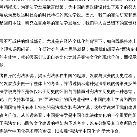
殚精竭虑，为宪法学发展献言献策，为中国的宪政建设付出了艰辛的努力
展成为反映当时社会的时代特征的宪法学说。因此，我们的宪法研究和宪
是回归本源，研究在百余年的宪法学发展史，我们学人自己留下的宝贵财
展不可或缺的组成部分。尤其是在经济全球化的背景下，如何既保持本土
个现实课题问题。十年研讨会的基本思路就是：如果我们想要在“西法东
的主体性，就必须深刻认识自身文化尤其是宪法文化的现代价值，而揭示
始。
者自身的宪法学说，揭示宪法学在中国的起源、发展与演变的历史过程，
的发展流变做一个整体上的考查，并通过揭示这种宪法学说的传承变换关
法学说史并不是仅仅出于历史的怀旧与同情而对宪法学历史的一种总结，
论上的支持和借鉴。在“西法东渐”的历史进程中，中国的本土学者为西
中国国情并具有本土特色的宪法概念和宪法学说，这些学说对于我们建设
参考价值。从长远来看，中国宪法学是中国传统法律文化的一个重要的组
于宪法文化与民族文化建设的框架内予以考查，以充分彰显其自身所隐含
宪法学中国化寻求理论资源，以实现“宪法学中国化”的学术使命。