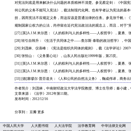
对宪法到底是用来解决什么问题的本质精神不清楚。参见蔡定剑：《中国宪法
何公民的义务不能写入宪法》，载法制现代化网。也有学者认为宪法的基本
担，因而宪法不应规定义务，而这应该是普通法律的任务。参见张千帆：《宪
规制国家公权力的公法，尚停留在近代宪法政治法的观念上，而且，对于“
[
27
] [英]A.J.M.米尔恩：《人的权利与人的多样性——人权哲学》，夏勇、
[
28
] 转引自韩升：《生活于共同体之中——查尔斯·泰勒的政治哲学》，中国社
[
29
] 刘茂林、仪喜峰：《宪法是组织共同体的规则》，载《法学评论》2007
[
30
] 张恒山：《义务重心论》，山东人民出版社1999年版，第25页。
[
31
] [英]A.J.M.米尔恩：《人的权利与人的多样性——人权哲学》，夏勇
[
32
] [英]A.J.M.米尔恩：《人的权利与人的多样性——人权哲学》，夏勇
[
33
] [德]塞缪尔·普芬道夫：《人和公民的自然法义务》，鞠成伟译，商务出版社
作者简介：刘茂林，中南财经政法大学法学院教授、博士生导师；秦小建，
文章来源：《法学》2012年第11期。
发布时间：2012/12/16
分享到：
豆瓣
更多
中国人民大学
人大图书馆
人大法学院
法学教育网
中华法律文化网