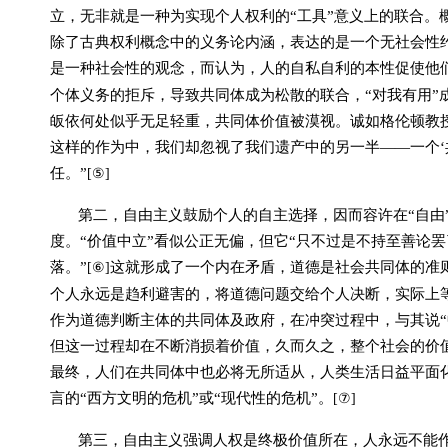
立，无非就是一种为实现个人权利的“工具”意义上的联合。
除了古典权利概念中的义务论内涵，表达的是一个无社会性
是一种社会性的观念，而认为，人的自私自利的本性促使他
个体义务的拒斥，导致共同体成为松散的联合，“对我有用”
皈依何处似乎无足轻重，共同体价值被漠视。诚如格伦顿教
这样的作为中，我们却忽视了我们遗产中的另一半——一个‘
任。”
[⑤]
第二，自由主义鼓励个人的自主选择，因而容许在“自由
度。“价值中立”看似公正无偏，但它“只不过是不持至善论
落。”
这就形成了一个内在矛盾，道德是社会共同体的准
[⑥]
个人永远是趋利避害的，将道德问题交给个人决断，实际上
作为道德判断主体的共同体及政府，在冲突过程中，与其说“
但这一过程却在不断消损着价值，久而久之，整个社会的价值
最终，人们在共同体中也必将无所适从，人类生活日益平面
言的“西方文明的危机”或“现代性的危机”。
[⑦]
第三，自由主义强调人权是终极价值所在，人永远不能