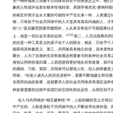
无一例外地将人先验于共同体而存在于自然状态之中。他们
象的人性或许会发生根本性地转变。美国学者杰克·唐纳利指
的相互作用才会从大量的可能性中产生出来一样，人类通过
物，只有处于社会共同体中的人才是具有真实内涵的人，才有
的“人”是启蒙思想家所臆想的，人从来没有也不可能脱离社
[14]
上，他是一切社会关系的总和。”
第二，人无法脱离共同
的仅是一种工具意义的原子化个人的联合，相反，它给予个
能获得其终极意义。第三，共同体具有独立价值，其本质性
聚合，人为了自身的生存和发展必然要参与到各种社会关系
身份认同和价值归属，人若想获得更好地生存和发展，就不
的规则、习俗。第四，共同体可以塑造人性，但人的终极意
同体。“在使人成为人的历史进程中，需要不断地建立和完
全面而自由的发展，这就要求人的社会共同体具有满足这种
种发展需要的过程中实现它的互助性和自足性，从而区别于
在人与共同体的
“
相互建构性
”
中，人权的确切含义才得以
中产生的。人权是身处于共同体中的人不断追寻自身价值、