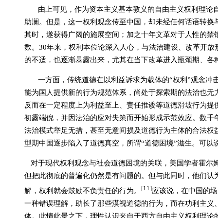
由上可见，作为资本主义基本教义的自由主义权利理论
助澜。但是，这一权利观念传至中国，却未经任何话语转换
其时，遂获得广阔的施展空间；加之十年文革对于人性的禁
数。
30
年来，权利本位论深入人心，与法治建设、改革开放
的不适，也逐渐暴露出来，尤其在当下改革进入瓶颈期、各
一方面，传统道德在以利益诉求为载体的“权利”观念冲
能为国人提供新的行为规范体系，尚处于探索期的法治也无
反而在一定程度上为利益至上、责任推诿等道德滑坡行为提
初露端倪，并因法治的应对失策而开始形成示范效应。数千
法治模式举足无措，甚至无意间损及道德行为主体的合法权
型期中国逐步陷入了道德真空，所谓“道德困境”滋生。可以
对于现代权利观念与社会道德困境的关联，美国学者霍尔
但把此彻底的普遍化仍然是有问题的。但与此同时，他们认
[11]
解，权利就会鼓励不负责任的行为。
应该说，在中国的场
一种错误理解，助长了那些漠视道德的行为，而在功利主义
体。此情此景之下，理性认识来自于西方自由主义权利理论