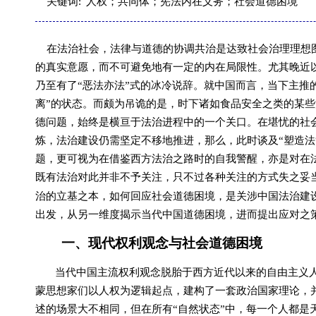
关键词:
人权；共同体；宪法内在义务；社会道德困境
在法治社会，法律与道德的协调共治是达致社会治理理想图
的真实意愿，而不可避免地有一定的内在局限性。尤其晚近
乃至有了“恶法亦法”式的冰冷说辞。就中国而言，当下主推
离”的状态。而颇为吊诡的是，时下诸如食品安全之类的某
德问题，始终是横亘于法治进程中的一个关口。在堪忧的社会
炼，法治建设仍需坚定不移地推进，那么，此时谈及“塑造法
题，更可视为在借鉴西方法治之路时的自我警醒，亦是对在法
既有法治对此并非不予关注，只不过各种关注的方式失之妥
治的立基之本，如何回应社会道德困境，是关涉中国法治建设
出发，从另一维度揭示当代中国道德困境，进而提出应对之
一、现代权利观念与社会道德困境
当代中国主流权利观念脱胎于西方近代以来的自由主义
蒙思想家们以人权为逻辑起点，建构了一套政治国家理论，并
述的场景大不相同，但在所有“自然状态”中，每一个人都是