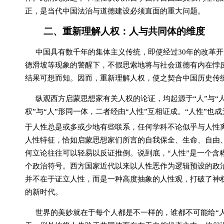
正，是当代中国法治与道德建设必须直面的重大问题。
二、重新理解人权：人与共同体的维度
中国具有数千年的集体主义传统，即使经过
30
年的改革开
德滑坡等现象的警醒下，不假思索地将与社会道德有内在悖
结果可想而知。因而，重新理解人权，使之契合中国历史传
纵观西方启蒙思想家有关人权的论证，均起源于“人”与“
权”与“人”形同一体，二者经由“人性”互相证成。“人性”
于人性总是或多或少地有些联系，任何学科不论似乎与人性
人性特征，恰如启蒙思想家们所言的自我保全、生命、自由
何立论往往可以轻易以反证推倒。说到底，“人性”是一个含
个政治符号。西方国家近代以来以人性恶作为逻辑预设的政治
并不在于证立人性，而是一种高度抽象的人性观，打破了神
的新时代。
世界的美妙就在于每个人都是不一样的，谁都不可能给“人