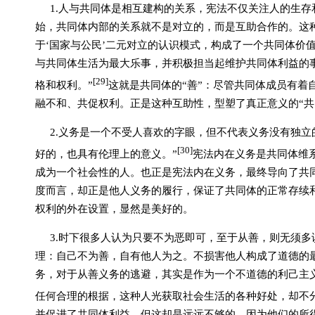
1.
人与共同体是相互建构的关系，宪法不仅关注人的生存
始，共同体内部的关系就不是对立的，而是互助合作的。这种
于‘国家与公民’二元对立的认识模式，构成了一个共同体价
与共同体生活为最大乐事，并积极担当起维护共同体利益的
[29]
格和权利。”
这就是共同体的“善”：尽管共同体成员有着
融不和、共促权利。正是这种互助性，型塑了真正意义的“共
2.
义务是一个不受人喜欢的字眼，但不代表义务没有独立
[30]
好的，也具有伦理上的意义。”
宪法内在义务是共同体维系
成为一个社会性的人。也正是宪法内在义务，最终导向了共同
度而言，却正是他人义务的履行，保证了共同体的正常存续
权利的外在设置，显然是美好的。
3.
时下很多人认为只要不为恶即可，至于从善，则无须多
理：自己不为善，自有他人为之。不损害他人构成了道德的
务，对于从善义务的逃避，其实是作为一个不道德的利己主义
任何合理的根据，这种人光获取社会生活的各种好处，却不
并促进了共同体利益，但这却是远远不够的，因为他们的所