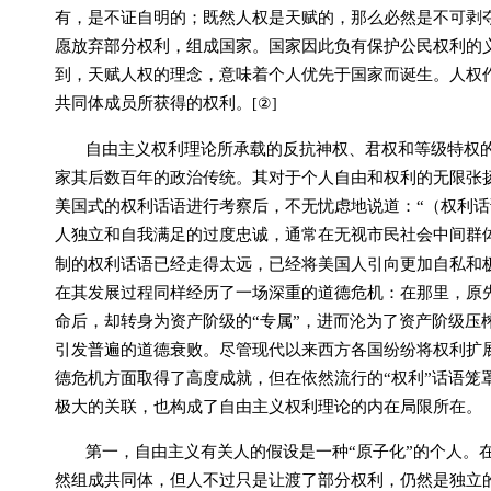
有，是不证自明的；既然人权是天赋的，那么必然是不可剥
愿放弃部分权利，组成国家。国家因此负有保护公民权利的
到，天赋人权的理念，意味着个人优先于国家而诞生。人权
共同体成员所获得的权利。
[
②
]
自由主义权利理论
所承载的反抗神权、君权和等级特权
家其后数百年的政治传统。
其对于个人自由和权利的无限张
美国式的权利话语进行考察后，不无忧虑地说道：“（权利
人独立和自我满足的过度忠诚，通常在无视市民社会中间群
制的权利话语已经走得太远，已经将美国人引向更加自私和
在其发展过程同样经历了一场深重的道德危机：在那里，原
命后，却转身为资产阶级的“专属”，进而沦为了资产阶级压
引发普遍的道德衰败。尽管现代以来西方各国纷纷将权利扩
德危机方面取得了高度成就，但在依然流行的“权利”话语笼
极大的关联，也构成了自由主义权利理论的内在局限所在。
第一，自由主义有关人的假设是一种“原子化”的个人。
然组成共同体，但人不过只是让渡了部分权利，仍然是独立