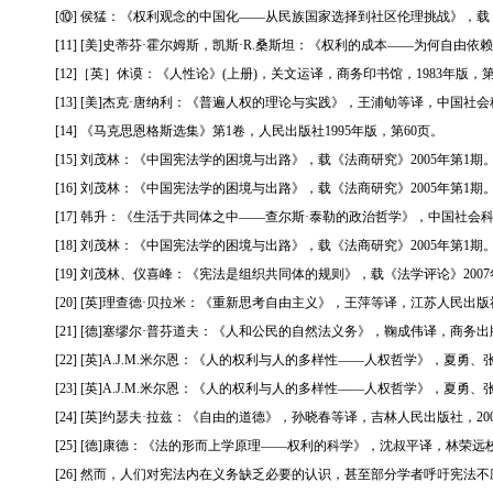
[⑩] 侯猛：《权利观念的中国化——从民族国家选择到社区伦理挑战》，载《
[
11
] [美]史蒂芬·霍尔姆斯，凯斯·R.桑斯坦：《权利的成本——为何自由依赖
[
12
]［英］休谟：《人性论》(上册)，关文运译，商务印书馆，1983年版，
[
13
] [美]杰克·唐纳利：《普遍人权的理论与实践》，王浦劬等译，中国社会科
[
14
] 《马克思恩格斯选集》第1卷，人民出版社1995年版，第60页。
[
15
] 刘茂林：《中国宪法学的困境与出路》，载《法商研究》2005年第1期
[
16
] 刘茂林：《中国宪法学的困境与出路》，载《法商研究》2005年第1期
[
17
] 韩升：《生活于共同体之中——查尔斯·泰勒的政治哲学》，中国社会科学出
[
18
] 刘茂林：《中国宪法学的困境与出路》，载《法商研究》2005年第1期
[
19
] 刘茂林、仪喜峰：《宪法是组织共同体的规则》，载《法学评论》2007
[
20
] [英]理查德·贝拉米：《重新思考自由主义》，王萍等译，江苏人民出版社，2
[
21
] [德]塞缪尔·普芬道夫：《人和公民的自然法义务》，鞠成伟译，商务出版
[
22
] [英]A.J.M.米尔恩：《人的权利与人的多样性——人权哲学》，夏勇、
[
23
] [英]A.J.M.米尔恩：《人的权利与人的多样性——人权哲学》，夏勇、
[
24
] [英]约瑟夫·拉兹：《自由的道德》，孙晓春等译，吉林人民出版社，200
[
25
] [德]康德：《法的形而上学原理——权利的科学》，沈叔平译，林荣远校
[
26
] 然而，人们对宪法内在义务缺乏必要的认识，甚至部分学者呼吁宪法