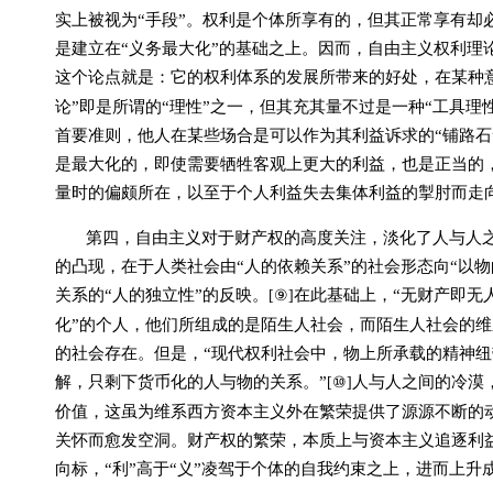
实上被视为“手段”。权利是个体所享有的，但其正常享有却
是建立在“义务最大化”的基础之上。因而，自由主义权利理
这个论点就是：它的权利体系的发展所带来的好处，在某种
论”即是所谓的“理性”之一，但其充其量不过是一种“工具理
首要准则，他人在某些场合是可以作为其利益诉求的“铺路石
是最大化的，即使需要牺牲客观上更大的利益，也是正当的，
量时的偏颇所在，以至于个人利益失去集体利益的掣肘而走
第四，自由主义对于财产权的高度关注，淡化了人与人
的凸现，在于人类社会由“人的依赖关系”的社会形态向“以
关系的“人的独立性”的反映。
在此基础上，“无财产即无
[⑨]
化”的个人，他们所组成的是陌生人社会，而陌生人社会的维
的社会存在。但是，“现代权利社会中，物上所承载的精神
解，只剩下货币化的人与物的关系。”
人与人之间的冷漠
[⑩]
价值，这虽为维系西方资本主义外在繁荣提供了源源不断的
关怀而愈发空洞。财产权的繁荣，本质上与资本主义追逐利
向标，“利”高于“义”凌驾于个体的自我约束之上，进而上