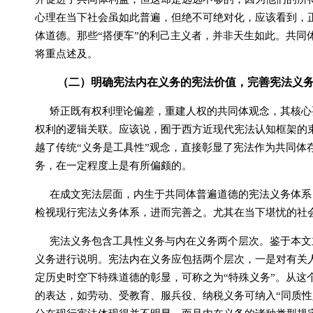
心理在当下社会虽如此普遍，但绝不可绝对化，应该看到，正
体道德。那些“搭便车”的利己主义者，并非天生如此。共同
将重点述及。
（二）明确宪法内在义务的宪法价值，完善宪法义
矫正既有权利理论偏差，重建人权的共同体观念，其核心
权利的逻辑关联。
应该说，囿于西方近现代宪法认知框架的
越了传统“义务是工具性”观念，直接彰显了宪法作为共同体
务，在一定程度上是有所偏颇的。
在成文宪法层面，内生于共同体普遍道德的宪法义务体系
检视现行宪法义务体系，进而完善之。
尤其在当下堪忧的社
宪法义务包含工具性义务与内在义务两个层次。鉴于本文
义务进行说明。宪法内在义务应包括两个层次，一是对有关人
定历史时空下特殊道德的彰显，可称之为“特殊义务”。从这
的表达，如劳动、受教育、服兵役、纳税义务可纳入“同质性