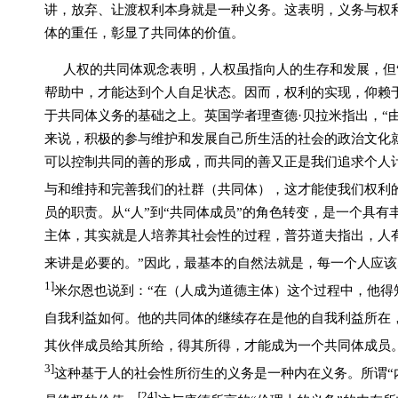
讲，放弃、让渡权利本身就是一种义务。这表明，义务与权利
体的重任，彰显了共同体的价值。
人权的共同体观念表明，
人权虽指向人的生存和发展，但
帮助中，才能达到个人自足状态。
因而，
权利的实现，仰赖
于共同体义务的基础之上。英国学者理查德·
贝拉米指出，
“
来说，积极的参与维护和发展自己所生活的社会的政治文化
可以控制共同的善的形成，而共同的善又正是我们追求个人
与和维持和完善我们的社群（共同体），这才能使我们权利
员的职责。
从“人”到“共同体成员”的角色转变，是一个具
主体，其实就是人培养其社会性的过程，普芬道夫指出，
人
来讲是必要的。”因此，最基本的自然法就是，每一个人应
1]
米尔恩也说到：“
在（人成为道德主体）这个过程中，他得
自我利益如何。他的共同体的继续存在是他的自我利益所在
其伙伴成员给其所给，得其所得，才能成为一个共同体成员
3]
这种基于人的社会性所衍生的义务是一种内在义务。所谓“
[24]