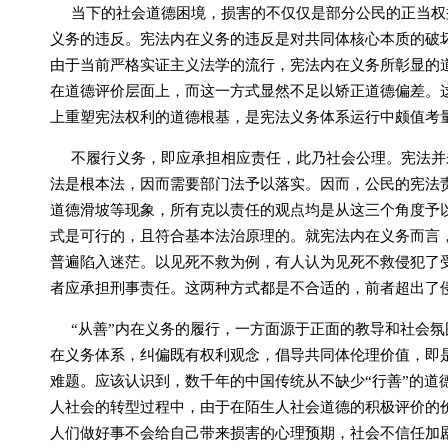
当下的社会道德困境，损害的不仅仅是部分公民的正当权
义务的违反。宪法内在义务的违反是对共同体核心本质的破
由于当前严格实证主义法学的流行，宪法内在义务所彰显的
在道德评价层面上，而这一方式显然不足以矫正道德偏差。
上重塑宪法权利的道德根基，是宪法义务体系运行中颇值考
不履行义务，即应承担相应责任，此乃社会公理。宪法并
法是根本法，因而需要部门法予以落实。因而，公民的宪法
道德滑坡等现象，所有克以责任的观点均是从这三个角度予
式是可行的，且符合基本法治原理的。就宪法内在义务而言，
普遍陷入迷茫。以见死不救为例，有人认为见死不救侵犯了
者应承担刑事责任。这两种方式都是不合适的，前者超出了
“从善”内在义务的履行，一方面源于正面的教导和社会
在义务体系，纠偏既有权利观念，倡导共同体伦理价值，即
难题。应该认识到，数千年的中国传统从不缺少“行善”的道
人社会的转型过程中，由于在陌生人社会道德的积极评价的
人们做好事不会给自己带来损害的心理预期，社会不信任加剧