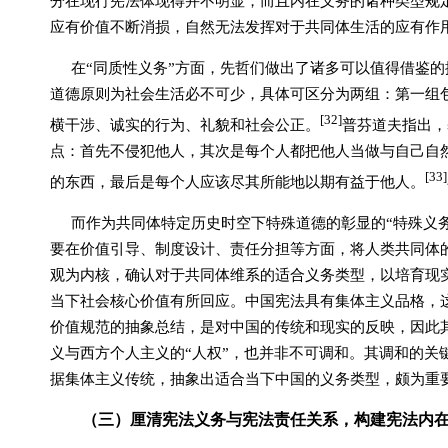
分在现行宪法体现得并不明显，而且内在义务的诸种类型规
应有价值不断消损，自然无法发挥对于共同体生活的应有作
在“同质性义务”方面，先哲们做出了诸多可以值得借鉴
道德原则为社会生活必不可少，具体可区分为两组：第一组
[32]
横干涉、诚实的行为、礼貌和社会公正。
普芬道夫指出，
点：首先不侵犯他人，其次是每个人都把他人当做与自己自
[33]
的东西，最后是每个人应该尽其所能地以期有益于他人。
而作为共同体
特定历史时空下特殊道德的彰显的“特殊义
要在价值引导、制度设计、责任分担等方面，将人类共同体
观为内核，确认对于共同体维系的适合义务类型，以
培育现
当下社会核心价值有所回应。
中国宪法具有集体主义品格，
价值规范的抽象总结，是对中国的传统和现实的反映，因此
义与西方个人主义的“人权”，也并非不可调和。其调和的关
据集体主义传统，抽象出适合当下中国的义务类型，颇为重
（三）厘清宪法义务与宪法责任关系，构建宪法内