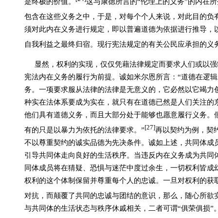
是终极的价值。
这与康德所言的“伦理上的义务”的内在
包含在这些义务之中，于是，对每个个人来说，对此目的负
须对此内在义务进行规定，即以普遍道德为依据进行推导，
自我利益之最终归宿。现行宪法规定的有关公民应承担的义
显然，权利的实现，仅仅凭藉法律规定而要求人们或以强
宪法内在义务的履行为前提。诚如米尔恩所言：“道德在逻
务。一项要求服从法律的法律是无意义的，它必然以它竭力
种实在法体系要成为实在，就只有在道德已然是人们关注的
他们具有道德义务，而且大部分处于能够也愿意履行义务。
[27]
有的只是以暴力为依托的法律要求。”
再以契约为例，契
不以尊重契约的诚实品德为先决条件。诚如上述，共同体成员
引导共同体走向良好的生活秩序。当违反内在义务成为共同
同体成员将在猜疑、恐惧与迷茫中度过余生，一切权利皆成幻
权利的这个体制保留并尊重每个人的忠诚。一旦对权利的获
对抗，而颠覆了共同的忠诚与团结的意识，那么，随心所欲
与共同体的生活状态与秩序休戚相关，二者可谓“俱荣俱损”