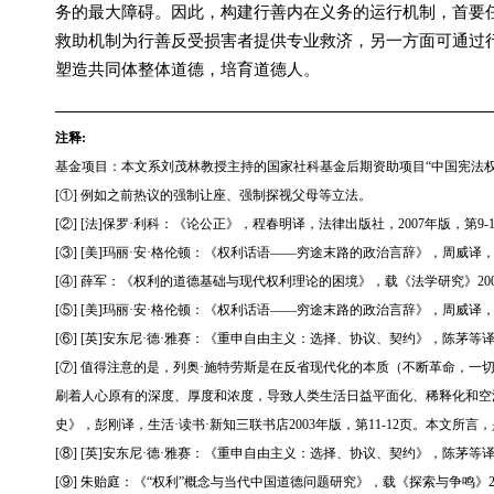
务的最大障碍。因此，构建行善内在义务的运行机制，首要
救助机制为行善反受损害者提供专业救济，另一方面可通过
塑造共同体整体道德，培育道德人。
注释:
基金项目：本文系刘茂林教授主持的国家社科基金后期资助项目“中国宪法权利体
[①] 例如之前热议的强制让座、强制探视父母等立法。
[②] [法]保罗·利科：《论公正》，程春明译，法律出版社，2007年版，第9-
[③] [美]玛丽·安·格伦顿：《权利话语——穷途末路的政治言辞》，周威译，
[④] 薛军：《权利的道德基础与现代权利理论的困境》，载《法学研究》200
[⑤] [美]玛丽·安·格伦顿：《权利话语——穷途末路的政治言辞》，周威译，
[⑥] [英]安东尼·德·雅赛：《重申自由主义：选择、协议、契约》，陈茅等译
[⑦] 值得注意的是，列奥·施特劳斯是在反省现代化的本质（不断革命，
刷着人心原有的深度、厚度和浓度，导致人类生活日益平面化、稀释化和空洞化
史》，彭刚译，生活·读书·新知三联书店2003年版，第11-12页。本文
[⑧] [英]安东尼·德·雅赛：《重申自由主义：选择、协议、契约》，陈茅等译
[⑨] 朱贻庭：《“权利”概念与当代中国道德问题研究》，载《探索与争鸣》20