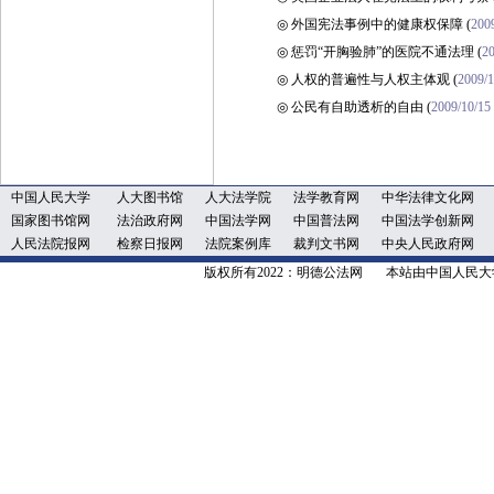
◎
外国宪法事例中的健康权保障
(
200
◎
惩罚“开胸验肺”的医院不通法理
(
2
◎
人权的普遍性与人权主体观
(
2009/1
◎
公民有自助透析的自由
(
2009/10/15
中国人民大学
人大图书馆
人大法学院
法学教育网
中华法律文化网
国家图书馆网
法治政府网
中国法学网
中国普法网
中国法学创新网
人民法院报网
检察日报网
法院案例库
裁判文书网
中央人民政府网
版权所有2022：明德公法网 本站由中国人民