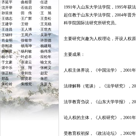
·
齐延平
·
曲相霏
·
任进
1991年入山东大学法学院，1995年获
·
沈开举
·
石佑启
·
宋功德
·
孙笑侠
·
田 伟
·
王 旭
起任教于山东大学法学院，2004年晋
·
王德志
·
王广辉
·
王贵松
科学院国际法研究所研究员。
·
王建学
·
王锴
·
王克稳
·
王连昌
·
王人博
·
王世杰
·
王锡锌
·
王周户
·
吴新平
主要研究兴趣为人权理论，开设人权
·
肖金明
·
徐银华
·
许崇德
·
薛刚凌
·
杨海坤
·
杨建顺
·
杨解君
·
杨利敏
·
杨伟东
主要成果：
·
杨小军
·
叶必丰
·
应松年
·
于文豪
·
余凌云
·
喻文光
·
湛中乐
·
张 翔
·
张树义
人权主体界说，《中国法学》，2001年
·
张正钊
·
章剑生
·
赵宏
·
郑磊
·
郑贤君
·
朱芒
·
朱松岭
·
朱维究
·
朱新力
法律解释（笔谈），《法学研究》，20
法学教育刍议，《山东大学学报》，20
论人权的主体，《人权研究》，2001
受教育权初探，《政法论坛》，2002年