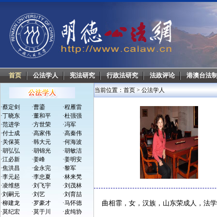
首页
公法学人
宪法研究
行政法研究
法政评论
港澳台法
当前位置：
首页
>
公法学人
·
蔡定剑
·
曹鎏
·
程雁雷
·
丁晓东
·
董和平
·
杜强强
·
范进学
·
方世荣
·
冯军
·
付士成
·
高家伟
·
高秦伟
·
关保英
·
韩大元
·
何海波
·
胡弘弘
·
胡锦光
·
胡敏洁
·
江必新
·
姜峰
·
姜明安
·
焦洪昌
·
金永完
·
黎军
·
李元起
·
李忠夏
·
林来梵
·
凌维慈
·
刘飞宇
·
刘茂林
·
刘嗣元
·
刘艺
·
刘育喆
·
柳建龙
·
罗豪才
·
马怀德
曲相霏，女，汉族，山东荣成人，法
·
莫纪宏
·
莫于川
·
皮纯协