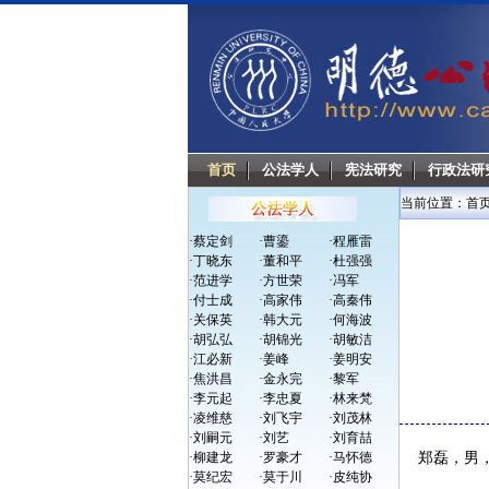
首页
公法学人
宪法研究
行政法研
当前位置：
首
·
蔡定剑
·
曹鎏
·
程雁雷
·
丁晓东
·
董和平
·
杜强强
·
范进学
·
方世荣
·
冯军
·
付士成
·
高家伟
·
高秦伟
·
关保英
·
韩大元
·
何海波
·
胡弘弘
·
胡锦光
·
胡敏洁
·
江必新
·
姜峰
·
姜明安
·
焦洪昌
·
金永完
·
黎军
·
李元起
·
李忠夏
·
林来梵
·
凌维慈
·
刘飞宇
·
刘茂林
·
刘嗣元
·
刘艺
·
刘育喆
·
柳建龙
·
罗豪才
·
马怀德
郑磊，男，
·
莫纪宏
·
莫于川
·
皮纯协