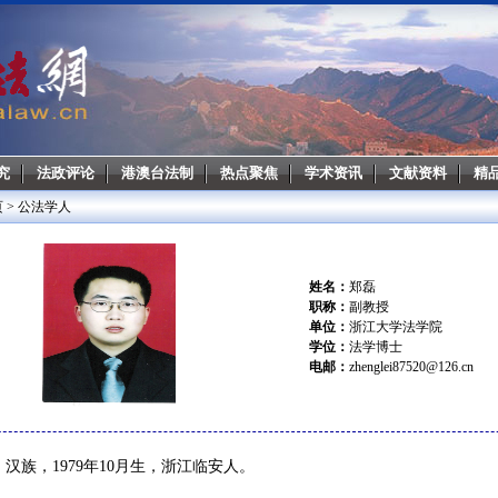
究
法政评论
港澳台法制
热点聚焦
学术资讯
文献资料
精
页
>
公法学人
姓名：
郑磊
职称：
副教授
单位：
浙江大学法学院
学位：
法学博士
电邮：
zhenglei87520@126.cn
汉族，1979年10月生，浙江临安人。