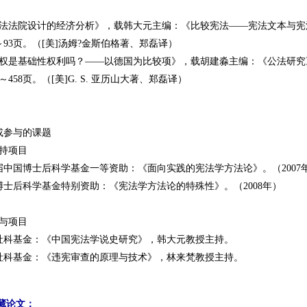
宪法法院设计的经济分析》，载韩大元主编：《比较宪法——宪法文本与宪法
～93页。（[美]汤姆?金斯伯格著、郑磊译）
产权是基础性权利吗？——以德国为比较项》，载胡建淼主编：《公法研究》
～458页。（[美]G. S. 亚历山大著、郑磊译）
或参与的课题
主持项目
届中国博士后科学基金一等资助：《面向实践的宪法学方法论》。（2007
博士后科学基金特别资助：《宪法学方法论的特殊性》。（2008年）
参与项目
家社科基金：《中国宪法学说史研究》，韩大元教授主持。
国家社科基金：《违宪审查的原理与技术》，林来梵教授主持。
藏论文：