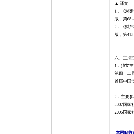
▲ 译文
1．《对
版，第68
2．《财
版，第413
六、主持
1．独立
第四十二
首届中国
2．主要
2007国
2005
本网站收