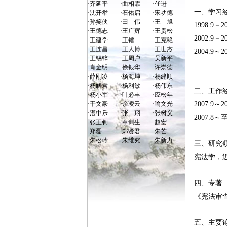
·
齐延平
·
曲相霏
·
任进
一、学习
·
沈开举
·
石佑启
·
宋功德
·
孙笑侠
·
田 伟
·
王 旭
1998.9
·
王德志
·
王广辉
·
王贵松
2002.
·
王建学
·
王锴
·
王克稳
·
王连昌
·
王人博
·
王世杰
2004.9
·
王锡锌
·
王周户
·
吴新平
·
肖金明
·
徐银华
·
许崇德
·
薛刚凌
·
杨海坤
·
杨建顺
·
杨解君
·
杨利敏
·
杨伟东
二、工作
·
杨小军
·
叶必丰
·
应松年
·
于文豪
·
余凌云
·
喻文光
2007.9
·
湛中乐
·
张 翔
·
张树义
2007.
·
张正钊
·
章剑生
·
赵宏
·
郑磊
·
郑贤君
·
朱芒
·
朱松岭
·
朱维究
·
朱新力
三、研究
宪法学，
四、专著
《宪法审查
五、主要