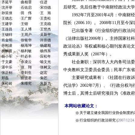
·
齐延平
·
曲相霏
·
任进
后研究。先后任教于中南财经政法大
·
沈开举
·
石佑启
·
宋功德
·
孙笑侠
·
田 伟
·
王 旭
1992年7月至2001年4月：中南财经
·
王德志
·
王广辉
·
王贵松
院长（2006.10）。 2008年11
·
王建学
·
王锴
·
王克稳
·
王连昌
·
王人博
·
王世杰
已出版专著《行业组织的行政法问题
·
王锡锌
·
王周户
·
吴新平
（法律出版社2006年）。主持国家社
·
肖金明
·
徐银华
·
许崇德
·
薛刚凌
·
杨海坤
·
杨建顺
政法论丛》等权威和核心期刊发表论文
·
杨解君
·
杨利敏
·
杨伟东
秀成果新人奖（2007年）。
·
杨小军
·
叶必丰
·
应松年
·
于文豪
·
余凌云
·
喻文光
社会兼职：深圳市人大内务司法委员
·
湛中乐
·
张 翔
·
张树义
中央教科文卫委员会委员；民革广东
·
张正钊
·
章剑生
·
赵宏
主要研究成果有：《社团在行政诉讼中
·
郑磊
·
郑贤君
·
朱芒
·
朱松岭
·
朱维究
·
朱新力
代法学》2002年7月）、《行政分权与
博士后，其博士后研究项目为《准政
本网站收藏论文：
◎
关于建立健全我国行业协会制度的
◎
行业组织的行政法研究
(
2007/12/24