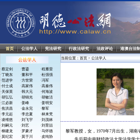
首页
公法学人
宪法研究
行政法研究
法政评论
港澳台法
当前位置：
首页
>
公法学人
·
蔡定剑
·
曹鎏
·
程雁雷
·
丁晓东
·
董和平
·
杜强强
·
范进学
·
方世荣
·
冯军
·
付士成
·
高家伟
·
高秦伟
·
关保英
·
韩大元
·
何海波
·
胡弘弘
·
胡锦光
·
胡敏洁
·
江必新
·
姜峰
·
姜明安
·
焦洪昌
·
金永完
·
黎军
·
李元起
·
李忠夏
·
林来梵
·
凌维慈
·
刘飞宇
·
刘茂林
·
刘嗣元
·
刘艺
·
刘育喆
·
柳建龙
·
罗豪才
·
马怀德
黎军教授，女，1970年7月出生，湖
·
莫纪宏
·
莫于川
·
皮纯协
先后获中南财经政法大学法学学士、硕士