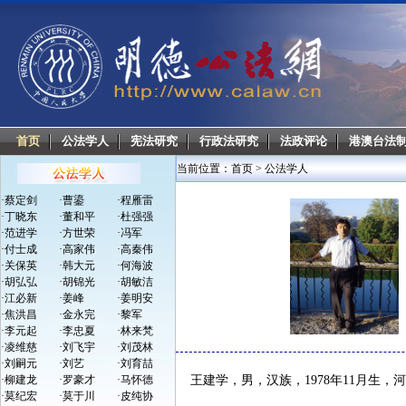
首页
公法学人
宪法研究
行政法研究
法政评论
港澳台法
当前位置：
首页
>
公法学人
·
蔡定剑
·
曹鎏
·
程雁雷
·
丁晓东
·
董和平
·
杜强强
·
范进学
·
方世荣
·
冯军
·
付士成
·
高家伟
·
高秦伟
·
关保英
·
韩大元
·
何海波
·
胡弘弘
·
胡锦光
·
胡敏洁
·
江必新
·
姜峰
·
姜明安
·
焦洪昌
·
金永完
·
黎军
·
李元起
·
李忠夏
·
林来梵
·
凌维慈
·
刘飞宇
·
刘茂林
·
刘嗣元
·
刘艺
·
刘育喆
·
柳建龙
·
罗豪才
·
马怀德
王建学，男，汉族，1978年11月生，
·
莫纪宏
·
莫于川
·
皮纯协