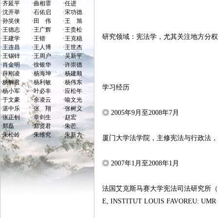
·
齐延平
·
曲相霏
·
任进
·
沈开举
·
石佑启
·
宋功德
·
孙笑侠
·
田 伟
·
王 旭
·
王德志
·
王广辉
·
王贵松
研究领域：宪法学，尤其关注地方分
·
王建学
·
王锴
·
王克稳
·
王连昌
·
王人博
·
王世杰
·
王锡锌
·
王周户
·
吴新平
·
肖金明
·
徐银华
·
许崇德
·
薛刚凌
·
杨海坤
·
杨建顺
·
杨解君
·
杨利敏
·
杨伟东
学习经历
·
杨小军
·
叶必丰
·
应松年
·
于文豪
·
余凌云
·
喻文光
·
湛中乐
·
张 翔
·
张树义
◎ 2005年9月至2008年7月
·
张正钊
·
章剑生
·
赵宏
·
郑磊
·
郑贤君
·
朱芒
·
朱松岭
·
朱维究
·
朱新力
厦门大学法学院，主修宪法与行政法
◎ 2007年1月至2008年1月
法国艾克斯马赛大学宪法司法研究所（GROUPE D
E, INSTITUT LOUIS FAVORE