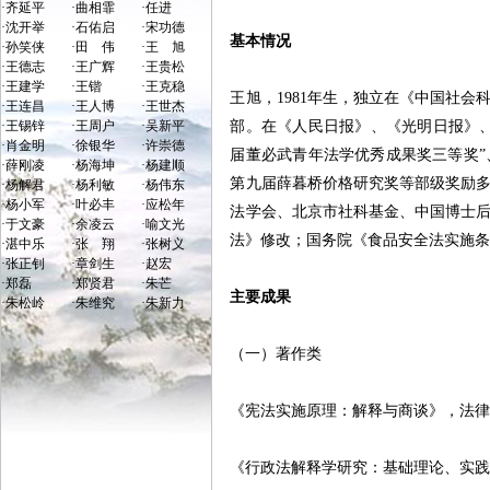
·
齐延平
·
曲相霏
·
任进
·
沈开举
·
石佑启
·
宋功德
基本情况
·
孙笑侠
·
田 伟
·
王 旭
·
王德志
·
王广辉
·
王贵松
·
王建学
·
王锴
·
王克稳
王旭，
1981
年生，独立在《中国社会
·
王连昌
·
王人博
·
王世杰
·
王锡锌
·
王周户
·
吴新平
部。在《人民日报》、《光明日报》、
·
肖金明
·
徐银华
·
许崇德
届董必武青年法学优秀成果奖三等奖
·
薛刚凌
·
杨海坤
·
杨建顺
第九届薛暮桥价格研究奖等部级奖励
·
杨解君
·
杨利敏
·
杨伟东
·
杨小军
·
叶必丰
·
应松年
法学会、北京市社科基金、中国博士
·
于文豪
·
余凌云
·
喻文光
法》修改；国务院《食品安全法实施
·
湛中乐
·
张 翔
·
张树义
·
张正钊
·
章剑生
·
赵宏
·
郑磊
·
郑贤君
·
朱芒
主要成果
·
朱松岭
·
朱维究
·
朱新力
（一）著作类
《宪法实施原理：解释与商谈》，法
《行政法解释学研究：基础理论、实