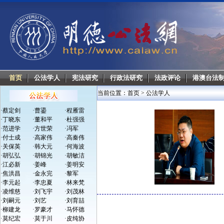
首页
公法学人
宪法研究
行政法研究
法政评论
港澳台法
当前位置：
首页
>
公法学人
·
蔡定剑
·
曹鎏
·
程雁雷
·
丁晓东
·
董和平
·
杜强强
·
范进学
·
方世荣
·
冯军
·
付士成
·
高家伟
·
高秦伟
·
关保英
·
韩大元
·
何海波
·
胡弘弘
·
胡锦光
·
胡敏洁
·
江必新
·
姜峰
·
姜明安
·
焦洪昌
·
金永完
·
黎军
·
李元起
·
李忠夏
·
林来梵
·
凌维慈
·
刘飞宇
·
刘茂林
·
刘嗣元
·
刘艺
·
刘育喆
·
柳建龙
·
罗豪才
·
马怀德
·
莫纪宏
·
莫于川
·
皮纯协